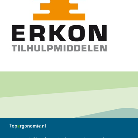
Top
e
rgonomie
.
nl